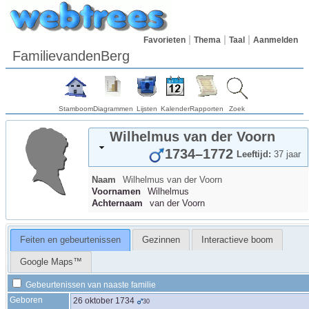
Favorieten
Thema
Taal
Aanmelden
FamilievandenBerg
Stamboom
Diagrammen
Lijsten
Kalender
Rapporten
Zoek
Wilhelmus
van der Voorn
1734
–
1772
Leeftijd:
37 jaar
Naam
Wilhelmus
van der Voorn
Voornamen
Wilhelmus
Achternaam
van der Voorn
Feiten en gebeurtenissen
Gezinnen
Interactieve boom
Google Maps™
Gebeurtenissen van naaste familie
Geboren
26 oktober 1734
30