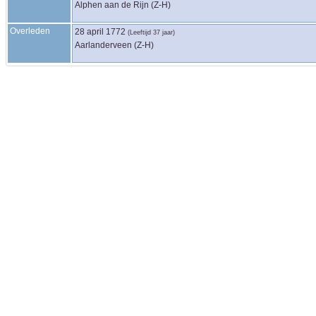
Alphen aan de Rijn (Z-H)
Overleden
28 april 1772
(Leeftijd 37 jaar)
Aarlanderveen (Z-H)