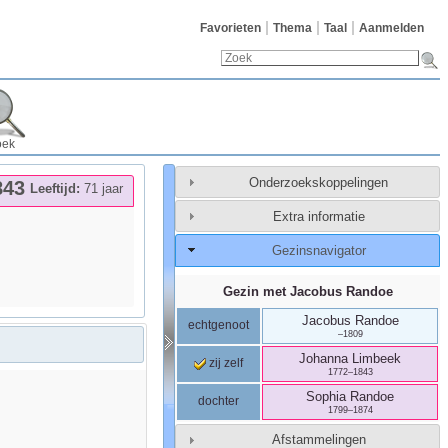
Favorieten
Thema
Taal
Aanmelden
oek
Onderzoekskoppelingen
843
Leeftijd:
71 jaar
Extra informatie
Gezinsnavigator
Gezin met
Jacobus
Randoe
Jacobus
Randoe
echtgenoot
–
1809
Johanna
Limbeek
zij zelf
1772
–
1843
Sophia
Randoe
dochter
1799
–
1874
Afstammelingen