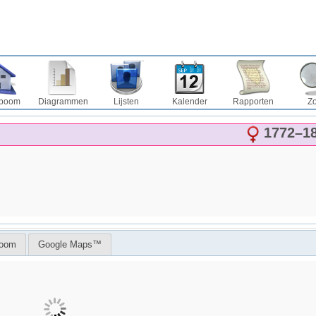
boom
Diagrammen
Lijsten
Kalender
Rapporten
Z
1772
–
1
boom
Google Maps™