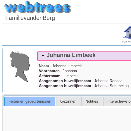
FamilievandenBerg
Stam
Johanna
Limbeek
Naam
Johanna
Limbeek
Voornamen
Johanna
Achternaam
Limbeek
Aangenomen huwelijksnaam
Johanna Randoe
Aangenomen huwelijksnaam
Johanna Sommeling
Feiten en gebeurtenissen
Gezinnen
Notities
Interactieve 