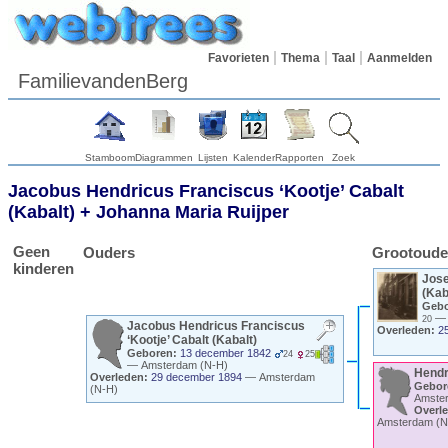
Favorieten
Thema
Taal
Aanmelden
FamilievandenBerg
Stamboom
Diagrammen
Lijsten
Kalender
Rapporten
Zoek
Jacobus Hendricus Franciscus ‘Kootje’
Cabalt
(Kabalt)
+
Johanna Maria
Ruijper
Geen
Ouders
Grootoude
kinderen
Jos
(Kab
Gebo
20
Jacobus Hendricus Franciscus
Overleden:
2
‘Kootje’
Cabalt (Kabalt)
Geboren:
13 december 1842
24
25
—
Amsterdam (N-H)
Hendr
Overleden:
29 december 1894
—
Amsterdam
Gebor
(N-H)
Amste
Overl
Amsterdam (N