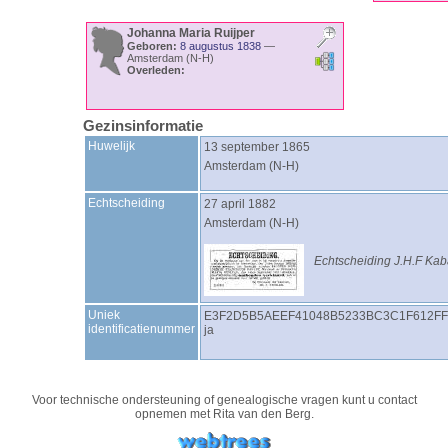
Johanna Maria
Ruijper
Geboren:
8 augustus 1838
—
Amsterdam (N-H)
Overleden:
Gezinsinformatie
Huwelijk
13 september 1865
Amsterdam (N-H)
Echtscheiding
27 april 1882
Amsterdam (N-H)
Echtscheiding J.H.F Kaba
Uniek
E3F2D5B5AEEF41048B5233BC3C1F612FF
identificatienummer
ja
Voor technische ondersteuning of genealogische vragen kunt u contact
opnemen met
Rita van den Berg
.